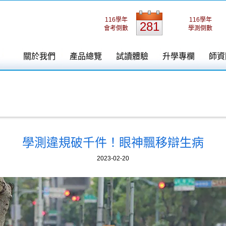
116學年
116學年
281
會考倒數
學測倒數
關於我們
產品總覽
試讀體驗
升學專欄
師資
學測違規破千件！眼神飄移辯生病
2023-02-20