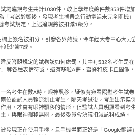
場違規考生共計1030件，較上學年度總件數853件增加
次為「考試鈴響後，發現考生攜帶之行動電話未完全關機
依據考試規定，上述違規將被扣減1級分。
簽名欄上簽名被扣分，引發各界熱議，今年經大考中心大力宣
年減少逾7成。
違反答題規定的試卷該如何處罰，其中有532名考生是
0分」等各種表情符號，還有哆啦A夢、蜜蜂和皮卡丘圖像
，一名考生在數A時，眼神飄移，疑似有窺看隔壁考生試卷
兩位監試人員輪流制止考生。隔天考試後，考生出示健保
副作用，才會有眼神飄移的情形，但監試人員明顯看到考
為主，與眼神飄移無關，最後委員會決議扣減該科成績。
被發現正在使用手機，且手機畫面正好是「Google翻