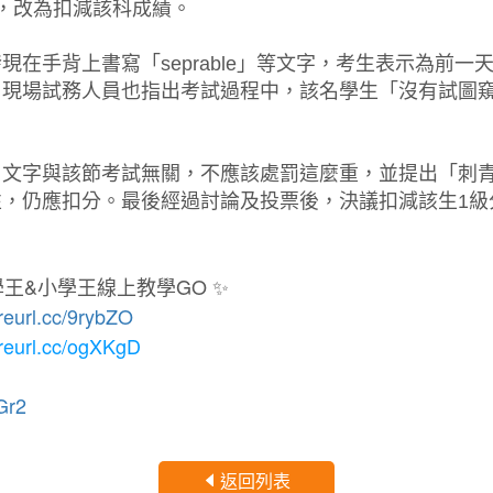
，改為扣減該科成績。
在手背上書寫「seprable」等文字，考生表示為前
，現場試務人員也指出考試過程中，該名學生「沒有試圖
，文字與該節考試無關，不應該處罰這麼重，並提出「刺
，仍應扣分。最後經過討論及投票後，決議扣減該生1級
王&小學王線上教學GO ✨
/reurl.cc/9rybZO
/reurl.cc/ogXKgD
qGr2
返回列表