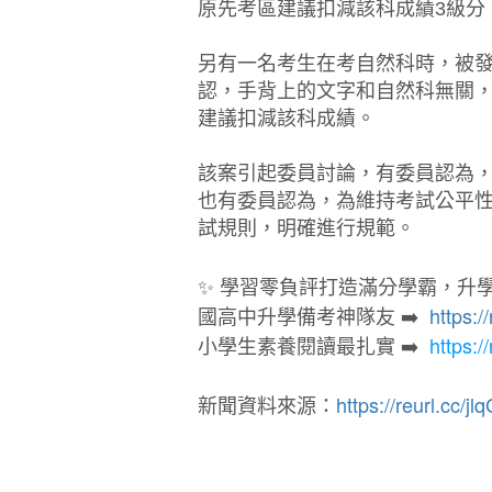
原先考區建議扣減該科成績3級分
另有一名考生在考自然科時，被發現
認，手背上的文字和自然科無關
建議扣減該科成績。
該案引起委員討論，有委員認為
也有委員認為，為維持考試公平性
試規則，明確進行規範。
✨ 學習零負評打造滿分學霸，升學
國高中升學備考神隊友 ➡️
https:/
小學生素養閱讀最扎實 ➡️
https:/
新聞資料來源：
https://reurl.cc/jl