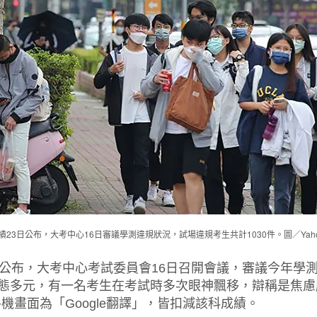
績23日公布，大考中心16日審議學測違規狀況，試場違規考生共計1030件。圖／Yah
日公布，大考中心考試委員會16日召開會議，審議今年學測
樣態多元，有一名考生在考試時多次眼神飄移，辯稱是焦
畫面為「Google翻譯」，皆扣減該科成績。