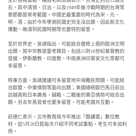
至於各冊重點，補教老師吳靖表示，台灣史約占12題左
右，其中清領、日治，以及1949年後冷戰時期的台灣等
章節都是常考範圍。中國史最重要的時代為宋、元、
明、清；由於今年學測民國史完全沒出題，因此新文化
運動、晚清到民國時期等也要特別留意。
至於世界史，吳靖指出，可能結合選修上冊的歐洲文明
出題，其中宗教是愛考題目，包括15到18世紀基督教的
發展、伊斯蘭教、印度教、中南美洲印第安文化等都可
多留意。
時事方面，吳靖建議可多留意地中海難民問題，可能結
合歐盟、中東情勢等面向出題；美國總統歐巴馬日前出
訪越南和日本廣島，越戰、二戰後的東亞情勢可結合出
題。另去年馬習會也要多留意，可能考國共互動。
莊德仁表示，北市教育局今年推出「酷課雲」數位教
材，從5月28日起每天介紹不同考試重點，考生可多加利
用。