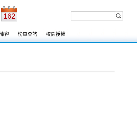
162
陣容
榜單查詢
校園授權