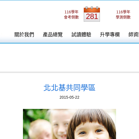
116學年
116學年
281
會考倒數
學測倒數
關於我們
產品總覽
試讀體驗
升學專欄
師資
北北基共同學區
2015-05-22