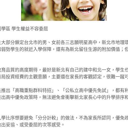
學區 學生權益不容委屈
生大部分鎖定台北市的男、女前各三志願明星高中，新北市地理
和弱勢學生的就近入學保障，還有為新北留住生源的附加價值；
教育品質的高度期待，最好是新北有自己的建中和北一女，學生
育局投資經費的主觀意願，主要還在家長的客觀認定，很難一蹴
先推出「高職重點群科特招」、「公私立高中優先免試」，都有
推出高中優免政策時，無法避免會衝擊新北家長心中的升學排序
入學比序想要避免「分分計較」的做法，不為家長所認同，優免
做出妥協、或受委屈的次等感受。