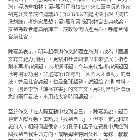
灣」導演齊柏林；第4題引用將接任中央社董事長的作家
劉克襄文章談盜獵議題；第23題以古龍武俠小說「浣花
洗劍錄」考道家思想；第3題和第7題取材自古典政論，
提到為政者應廣納諫言、談政策需貼近民心，呼應台灣
當前社會。
陳嘉英表示，明年起學測作文將獨立施測，改為「國語
文寫作能力測驗」，更緊扣社會關懷與未來發展；指考
則不再考非選題，只考選擇題。今年末代指考非選題因
此有橋梁功用，非選擇第1題考對「國際人才流動」的看
法，這是社會議題，也是全球趨勢，試題給了3則材料，
第一則是李斯「諫逐客書」的文言文，另2則是對社會現
象的兩行看法，不用花太多時間讀題。
至於作文「在人際互動中找到自己」，陳嘉英說，題目
鎖定人際互動，重點要「找到自己」，但不一定要和認
識的人，相關例證很多，如孔子和孟子在戰亂中周遊列
國找到自我生命方向，或哈姆雷特因父死、母嫁、叔叔