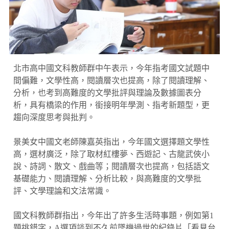
北市高中國文科教師群中午表示，今年指考國文試題中
間偏難，文學性高，閱讀層次也提高，除了閱讀理解、
分析，也考到高難度的文學批評與理論及數據圖表分
析，具有橋梁的作用，銜接明年學測、指考新題型，更
趨向深度思考與批判。
景美女中國文老師陳嘉英指出，今年國文選擇題文學性
高，選材廣泛，除了取材紅樓夢、西遊記、古龍武俠小
說、詩詞、散文、戲曲等；閱讀層次也提高，包括語文
基礎能力、閱讀理解、分析比較，與高難度的文學批
評、文學理論和文法常識。
國文科教師群指出，今年出了許多生活時事題，例如第1
題挑錯字，A選項談到不久前墜機過世的紀錄片「看見台