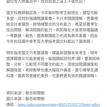
竄位等人際痛苦中，找到自我上演王子復仇記。
國文科教師群認為，今年取材對考生較陌生，題型也較
多變，且特別強調閱讀素養，不只考閱讀理解，更重視
結合社會趨勢、跨領域整合的分析能力，希望培養學生
找出問題、解決問題的能力，例如現在大家常用電腦讀
一堆數據、報告，圖表解讀能力也成為基本素養，因此
今年包括國中會考及大學指考國文科都出了圖表題。
明年指考國文只考選擇題，陳嘉英提醒未來考生，明年
選擇題選文可能會變長，每個題組恐怕考5題，要測試統
整、分析、比較等不同層次的能力，須增加閱讀速度和
解題效度，老師教學也應大幅提升廣度，要引導學生讀
科普、圖表等更硬的東西，也要教更有效的閱讀策略。
資料來源：聯合新聞網
圖片來源：聯合新聞網
連結：
https://udn.com/news/story/6925/2559272?from=udn-r