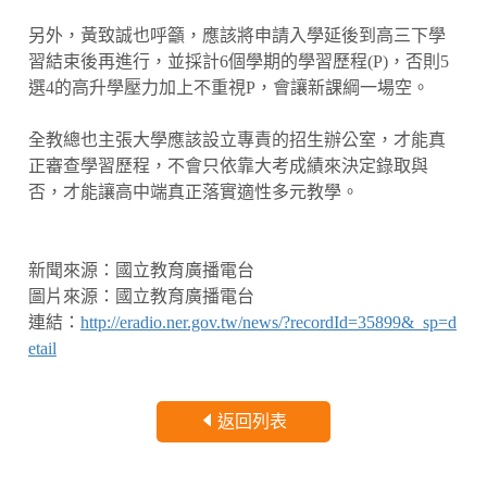
另外，黃致誠也呼籲，應該將申請入學延後到高三下學
習結束後再進行，並採計6個學期的學習歷程(P)，否則5
選4的高升學壓力加上不重視P，會讓新課綱一場空。
全教總也主張大學應該設立專責的招生辦公室，才能真
正審查學習歷程，不會只依靠大考成績來決定錄取與
否，才能讓高中端真正落實適性多元教學。
新聞來源：國立教育廣播電台
圖片來源：國立教育廣播電台
連結：
http://eradio.ner.gov.tw/news/?recordId=35899&_sp=d
etail
返回列表