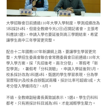
大學招聯會日前通過110年大學入學制度，學測成績改為
5科採計4科，但是全教總今天(2日)召開記者會，主張考
科應該5選3，申請入學也要延後到高三學期結束，希望
讓學生高中三年學習更完整。
配合十二年國教107年新課綱上路，要讓學生學習更完
整，大學招生委員會聯合會常務委員會日前通過110年大
學入學方案，採「先招後考，兩次分發」，寒假考「新
型學測」，暑假考「分科測驗」，申請入學延後到5月，
校系採計改為5科選4科，甄選的學生學習表現，分為學
習歷程(P)及校系自辦甄試兩種，採計比率可超過5成，大
考分發入學維持在7、8月。
不過，全教總副秘書長黃致誠表示，5選4，學生仍科科
都考，只有將採計科目減為3科，才能減輕學生壓力。