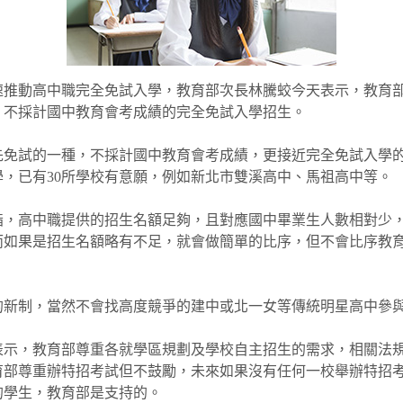
速推動高中職完全免試入學，教育部次長林騰蛟今天表示，教育
，不採計國中教育會考成績的完全免試入學招生。
先免試的一種，不採計國中教育會考成績，更接近完全免試入學
，已有30所學校有意願，例如新北市雙溪高中、馬祖高中等。
指，高中職提供的招生名額足夠，且對應國中畢業生人數相對少，
而如果是招生名額略有不足，就會做簡單的比序，但不會比序教
的新制，當然不會找高度競爭的建中或北一女等傳統明星高中參
示，教育部尊重各就學區規劃及學校自主招生的需求，相關法規
育部尊重辦特招考試但不鼓勵，未來如果沒有任何一校舉辦特招
的學生，教育部是支持的。