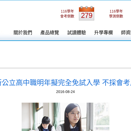
116學年
116學年
279
會考倒數
學測倒數
關於我們
產品總覽
試讀體驗
升學專欄
師資
0所公立高中職明年擬完全免試入學 不採會考
2016-08-24