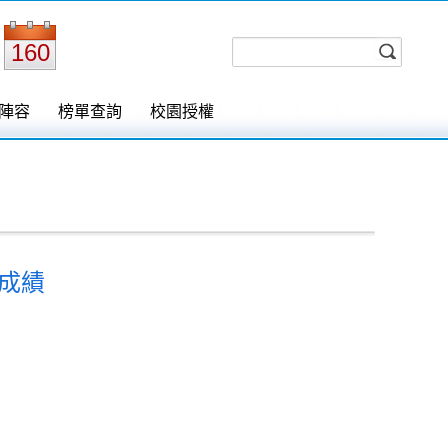
160
陣容
榜單查詢
校園授權
成績