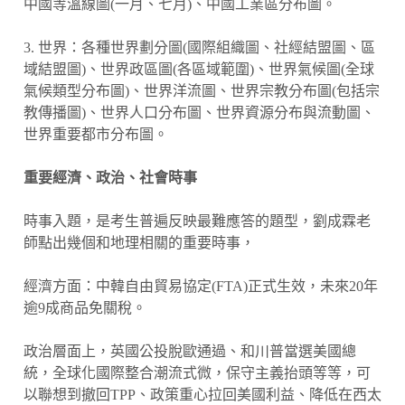
中國等溫線圖(一月、七月)、中國工業區分布圖。
3. 世界：各種世界劃分圖(國際組織圖、社經結盟圖、區
域結盟圖)、世界政區圖(各區域範圍)、世界氣候圖(全球
氣候類型分布圖)、世界洋流圖、世界宗教分布圖(包括宗
教傳播圖)、世界人口分布圖、世界資源分布與流動圖、
世界重要都市分布圖。
重要經濟、政治、社會時事
時事入題，是考生普遍反映最難應答的題型，劉成霖老
師點出幾個和地理相關的重要時事，
經濟方面：中韓自由貿易協定(FTA)正式生效，未來20年
逾9成商品免關稅。
政治層面上，英國公投脫歐通過、和川普當選美國總
統，全球化國際整合潮流式微，保守主義抬頭等等，可
以聯想到撤回TPP、政策重心拉回美國利益、降低在西太