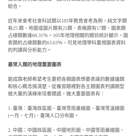
結合。
近年來會考社會科試題以105年教育會考為例，純文字題
有25 題、地圖或圖片題有21題、表格題有17題，圖表題
占總題數達60.31％。105年地理相關的題目統計顯示，圖
表題約占總題數的63.63％，可見地理學科重視圖表資料
的判讀與分析能力。
最常入題的地理重要圖表
劉成霖老師希望考生要把各類圖表想要表達的數據議題
和核心概念搞清楚，從複習題裡對各主題圖表判讀題型
做大量的演練來培養題感。幾大重要圖表有：
1. 臺灣：臺灣政區圖、臺灣等雨量線圖、臺灣等溫線圖
(一月、七月)、臺灣人口分布圖。
2. 中國：中國政區圖、中國地形圖、中國等雨量線圖、