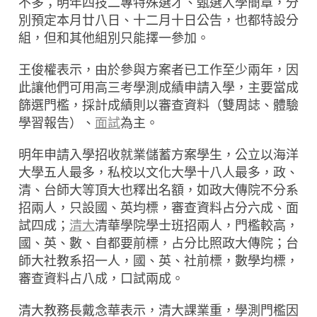
不多；明年四技二專特殊選才、甄選入學簡章，分
別預定本月廿八日、十二月十日公告，也都特設分
組，但和其他組別只能擇一參加。
王俊權表示，由於參與方案者已工作至少兩年，因
此讓他們可用高三考學測成績申請入學，主要當成
篩選門檻，採計成績則以審查資料（雙周誌、體驗
學習報告）、
面試
為主。
明年申請入學招收就業儲蓄方案學生，公立以海洋
大學五人最多，私校以文化大學十八人最多，政、
清、台師大等頂大也釋出名額，如政大傳院不分系
招兩人，只設國、英均標，審查資料占分六成、面
試四成；
清大
清華學院學士班招兩人，門檻較高，
國、英、數、自都要前標，占分比照政大傳院；台
師大社教系招一人，國、英、社前標，數學均標，
審查資料占八成，口試兩成。
清大教務長戴念華表示，清大課業重，學測門檻因