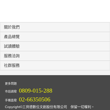
關於我們
產品總覽
試讀體驗
服務洽詢
社群服務
更多問題
0809-015-288
市話請撥
02-66350506
手機直撥
Copyright©三貝德數位文創股份有限公司 保留一切權利。