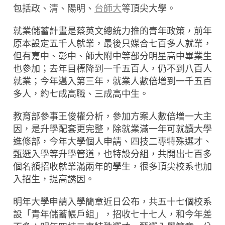
包括政、清、陽明、
台師大
等頂尖大學。
就業儲蓄計畫是蔡英文總統力推的青年政策，前年
原本設定五千人就業，最後只媒合七百多人就業，
但有嘉中、彰中、師大附中等部分明星高中畢業生
也參加；去年目標降到一千五百人，仍不到八百人
就業；今年邁入第三年，就業人數倍增到一千五百
多人，約七成高職、三成高中生。
教育部參事王俊權分析，參加方案人數倍增一大主
因，是升學配套更完整，除就業滿一年可就讀大學
進修部，今年大學個人申請、四技二專特殊選才、
甄選入學等升學管道，也特設分組，共開出七百多
個名額招收就業滿兩年的學生，很多頂尖校系也加
入招生，提高誘因。
明年大學申請入學簡章近日公布，共五十七個校系
設「青年儲蓄帳戶組」，招收七十七人，和今年差