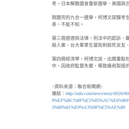
考。日本解散國會重新選舉、美國與
剛選完的九合一選舉，柯博文提醒考
表，不能不知。
第三冊道德與法律，刑法中的起訴、
殺人案、台大畢業生當街刺殺死女友
第四冊經濟學，柯博文說，出題重點
中，因政府監督失靈，導致廠商製造
<資料來源：聯合新聞網>
連結：
http://udn.com/news/sto
9%EF%BC%8F%E5%85%AC%E6%B0
3%80%81%E9%A3%9F%E5%AE%89