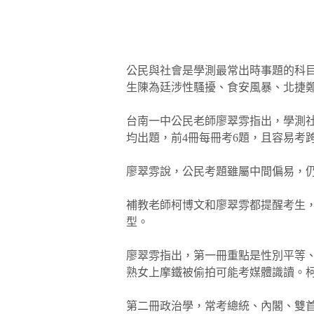
公民與社會是學測最常出時事題的科
生陳為廷涉性騷擾、食安風暴、北捷鄭
台南一中公民老師廖翠雰指出，學測社
均出題，前4冊每冊考6題，且容易考
廖翠雰說，公民考題雖屬中間偏易，
補教老師柯博文和廖翠雰都提醒考生
型。
廖翠雰指出，第一冊重點是性別平等
熟女上摩鐵被偷拍可能考媒體識讀。
第二冊政治學，常考總統、內閣、雙