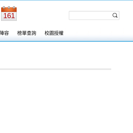
161
陣容
榜單查詢
校園授權