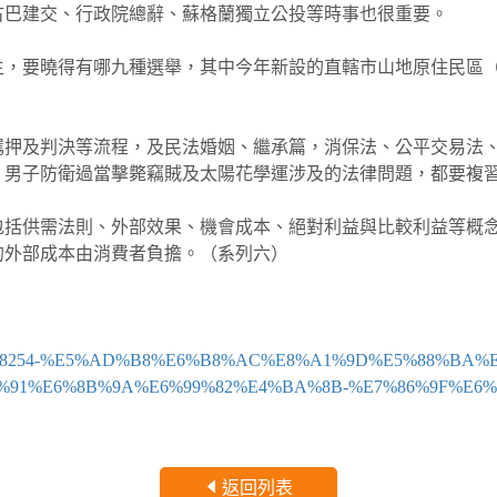
古巴建交、行政院總辭、蘇格蘭獨立公投等時事也很重要。
生，要曉得有哪九種選舉，其中今年新設的直轄市山地原住民區
羈押及判決等流程，及民法婚姻、繼承篇，消保法、公平交易法
、男子防衛過當擊斃竊賊及太陽花學運涉及的法律問題，都要複
包括供需法則、外部效果、機會成本、絕對利益與比較利益等概
的外部成本由消費者負擔。（系列六）
ry/6926/608254-%E5%AD%B8%E6%B8%AC%E8%A1%9D%E5%88
%91%E6%8B%9A%E6%99%82%E4%BA%8B-%E7%86%9F%E6
返回列表