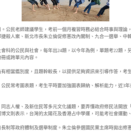
目。公民老師建議學生，考前一個月複習時務必結合時事與理論
捷殺人案、新北市長朱立倫促修憲改內閣制、九合一選舉、中韓
會科的公民與社會，每年出24題，以今年為例，單題考22題，
跨冊或跨單元內容。
仍有相當鑑別度，且題幹較長，以提供足夠資訊來引導作答，考
，公民常考圖表題，考生平時要加強圖表歸納、解析能力，近3年
、同志人權、及新住民等多元文化議題，要弄懂政府修民法開放
柯博文則表示，台灣的太陽花及香港占中學運，可能考社會運動
首長制等政府體制及選舉制度。朱立倫參選國民黨主席時拋出修