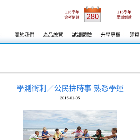
116學年
116學年
280
會考倒數
學測倒數
關於我們
產品總覽
試讀體驗
升學專欄
師資
學測衝刺／公民拚時事 熟悉學運
2015-01-05