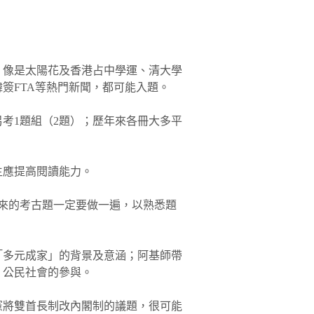
，像是太陽花及香港占中學運、清大學
簽FTA等熱門新聞，都可能入題。
另考1題組（2題）；歷年來各冊大多平
生應提高閱讀能力。
來的考古題一定要做一遍，以熟悉題
「多元成家」的背景及意涵；阿基師帶
、公民社會的參與。
憲將雙首長制改內閣制的議題，很可能