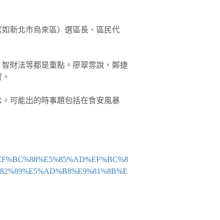
（如新北市烏來區）選區長、區民代
、智財法等都是重點。廖翠雰說，鄭捷
習。
念。可能出的時事題包括在食安風暴
%BA%EF%BC%88%E5%85%AD%EF%BC%8
%82%89%E5%AD%B8%E9%81%8B%E