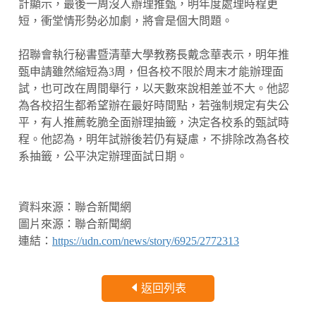
計顯示，最後一周沒人辦理推甄，明年度處理時程更
短，衝堂情形勢必加劇，將會是個大問題。
招聯會執行秘書暨清華大學教務長戴念華表示，明年推
甄申請雖然縮短為3周，但各校不限於周末才能辦理面
試，也可改在周間舉行，以天數來說相差並不大。他認
為各校招生都希望辦在最好時間點，若強制規定有失公
平，有人推薦乾脆全面辦理抽籤，決定各校系的甄試時
程。他認為，明年試辦後若仍有疑慮，不排除改為各校
系抽籤，公平決定辦理面試日期。
資料來源：聯合新聞網
圖片來源：聯合新聞網
連結：
https://udn.com/news/story/6925/2772313
返回列表