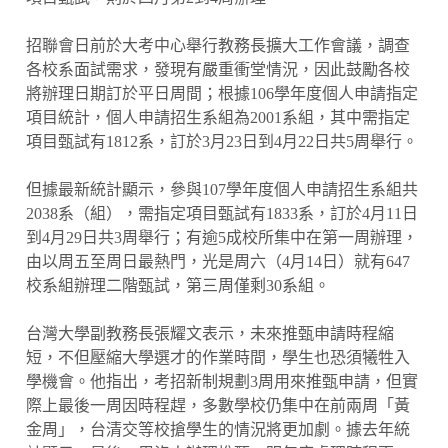
招聯會日前於大考中心舉行教務長擴大工作會議，調查
各校系面試需求，發現有嚴重衝堂情況，因此鼓勵各校
將辦理日期訂於平日周間；根據106學年度個人申請指定
項目統計，個人申請招生系組為2001系組，其中需指定
項目甄試有1812系，訂於3月23日到4月22日共5周舉行。
但據最新統計顯示，參與107學年度個人申請招生系組共
2038系（組），需指定項目甄試有1833系，訂於4月11日
到4月29日共3周舉行；有逾5成校所集中在第一周辦理，
由以周五至周日最熱門，光是周六（4月14日）就有647
校系組辦理二階甄試，第三周僅剩30系組。
台灣大學副教務長張耀文表示，未來推甄申請時程縮
短，不但壓縮大學選才的作業時間，學生也恐須犧牲入
學機會。他指出，考招新制規劃3周用來推甄申請，但實
際上最後一周因時程趕，多數學校仍集中在前兩周「黃
金周」，台清交等校搶學生的情況將更加劇。據去年統