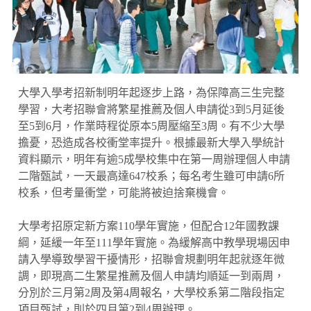
大學入學考招新制明年起逐步上路，為保障高三生完整
學習，大考招聯會將繁星推薦及個人申請從3到5月延後
至5到6月，作業時程從原本5周壓縮至3周。有不少大學
擔憂，恐造成各校衝堂率提升。根據最新大學入學統計
資料顯示，明年有逾5成學校集中在第一周辦理個人申請
二階甄試，一天最高達647校系；每名考生雖可申請6所
校系，但考量衝堂，可能將被迫捨棄機會。
大學考招原定新方案110學年實施，但配合12年國教課
綱，延緩一年至111學年實施。為緩解高中教學現場因申
請入學導致學習干擾情形，招聯會規劃明年起就逐年微
調，即現高二生繁星推薦及個人申請均順延一到兩周，
分別於三月第2周及第4周報名，大學校系第二階段指定
項目甄試，則於四月第2到4周辦理。