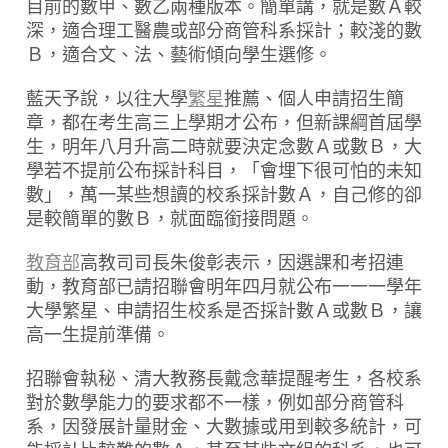
目前的數甲、數乙兩種版本。簡單講，就是數Ａ較
深，適合理工醫農或部分商管科系採計；較淺的數
Ｂ，適合文、法、藝術傾向學生選修。
藍天予說，以往大學
繁星
推薦、個人申請招生簡
章，都在考生高三上學期才公布，但新課綱首屆學
生，明年八月升高二時就要決定念數Ａ或數Ｂ，大
學若不提前公布採計科目，「會埋下很可怕的未知
數」，萬一某些想讀的校系採計數Ａ，自己修的卻
是較簡單的數Ｂ，就面臨銜接問題。
教育部
高教司司長朱俊彰表示，因選課和考招連
動，教育部已請招聯會明年四月就公布一一一學年
大學繁星、申請招生校系是否採計數Ａ或數Ｂ，讓
高一生提前準備。
招聯會執秘、清大教務長戴念華提醒考生，各校系
對於數學能力的要求都不一樣，例如部分商管科
系，因發展計量財金、大數據或用到較多統計，可