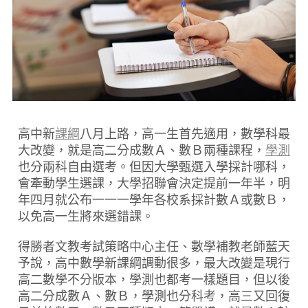
高中新
課綱
八月上路，高一生首先適用，數學科最
大改變，就是高二分成數Ａ、數Ｂ兩種課程，
學測
也分兩科自由選考。但因大學甄選入學採計哪科，
會牽動學生選課，大學招聯會決定提前一年半，明
年四月就公布一一一學年各校系採計數Ａ或數Ｂ，
以免高一生將來選錯課。
得勝者文教考試策略中心主任、數學補教老師藍天
予說，高中數學新課綱調動很多，最大改變是現行
高二數學不分版本，學測也都考一樣題目，但以後
高二分成數Ａ、數Ｂ，學測也分科考，高三又回復