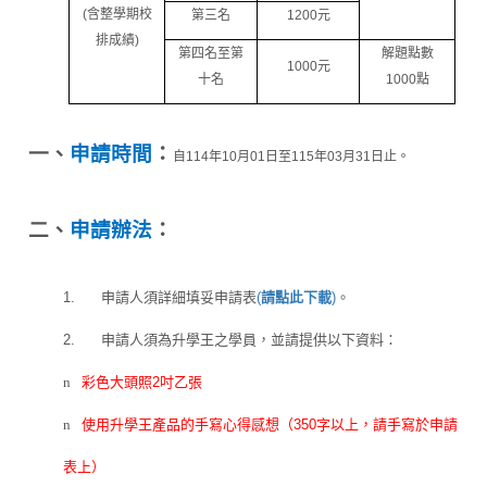
(
含整學期校
第三名
1200
元
排成績
)
第四名至第
解題點數
1000
元
十名
1000
點
一、
申請時間
：
自
114
年10月01
日至
115
年03月31
日止。
二、
申請辦法
：
1.
申請人須詳細填妥申請表
(
請點此下載
)
。
2.
申請人須為升學王之學員，並請提供以下資料：
n
彩色大頭照
2
吋乙張
n
使用升學王產品的手寫心得感想
（
350
字以上，請手寫於申請
表上）