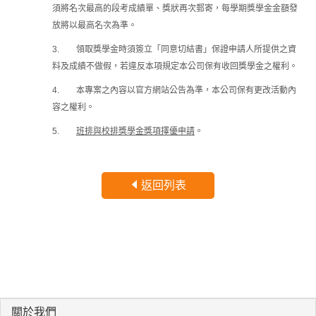
須將名次最高的段考成績單、獎狀再次郵寄，每學期獎學金金額發
放將以最高名次為準。
3.
領取獎學金時須簽立「同意切結書」保證申請人所提供之資
料及成績不做假，若違反本項規定本公司保有收回獎學金之權利。
4.
本專案之內容以官方網站公告為準，本公司保有更改活動內
容之權利。
5.
班排與校排獎學金獎項擇優申請
。
返回列表
關於我們