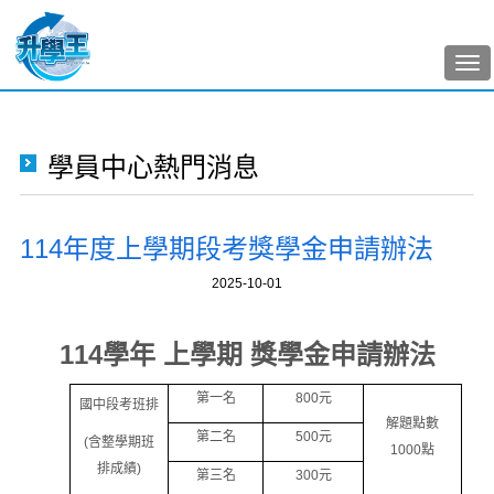
Tog
nav
學員中心熱門消息
114年度上學期段考獎學金申請辦法
2025-10-01
114
學年 上學期 獎學金申請辦法
第一名
800
元
國中段考班排
解題點數
第二名
500
元
(
含整學期班
1000
點
排成績
)
第三名
300
元