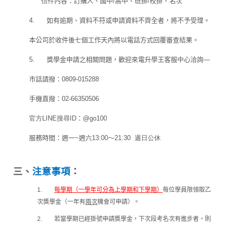
信件
內容：訂購人、國中
/
高中、班排
/
校排、名次
4.
如有逾期、資料不符或申請資料不齊全者，將不予受理。
本公司於收件後七個工作天內將以電話方式回覆審查結果。
5.
獎學金申請之相關問題，歡迎來電升學王客服中心洽詢—
市話請撥：
0809-015288
手機直撥：
02-66350506
官方
LINE
搜尋ID
：
@go100
服務時間：週一~週六13
:00
～21
:30 週日公休
三、
注意事項
：
1.
每學期（一學年可分為上學期和下學期）
每位學員限領取乙
次獎學金（一年有
兩次
機會可申請）。
2.
若當學期已經掛號申請獎學金，下次段考名次有進步者，則