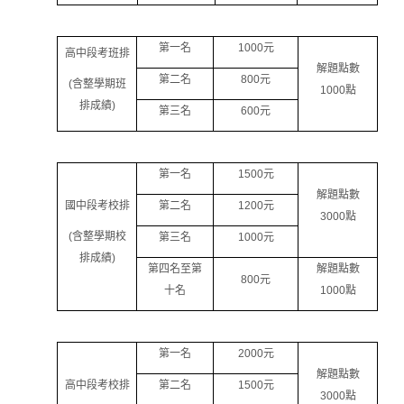
第一名
1000
元
高中段考班排
解題點數
第二名
800
元
(
含整學期班
1000
點
排成績
)
第三名
600
元
第一名
1500
元
解題點數
國中段考校排
第二名
1200
元
3000
點
(
含整學期校
第三名
1000
元
排成績
)
第四名至第
解題點數
800
元
十名
1000
點
第一名
2000
元
解題點數
高中段考校排
第二名
1500
元
3000
點