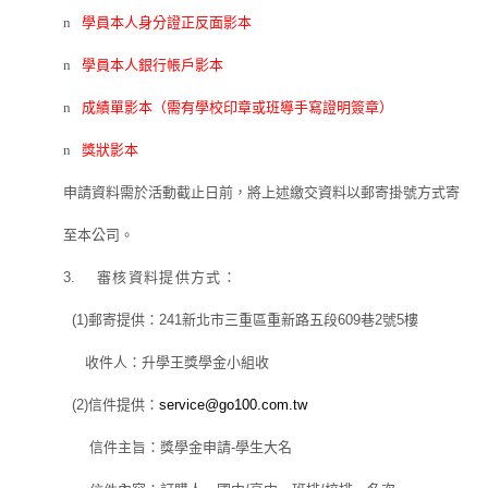
n
學員本人身分證正反面影本
n
學員本人銀行帳戶影本
n
成績單影本
（需有學校印章或班導手寫證明簽章）
n
獎狀影本
申請資料需於活動截止日前，將上述繳交資料以郵寄掛號方式寄
至本公司。
3.
審核資料提供方式：
(1)
郵寄提供：
241
新北市三重區重新路五段
609
巷
2
號
5
樓
收件人：升學王獎學金小組收
(2)
信件提供：
service@go100.com.tw
信件主旨：獎學金申請
-
學生大名