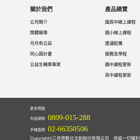
關於我們
產品總覽
公司簡介
國高中線上課程
媒體報導
國小線上課程
月月有公益
建議配備
同心圓計畫
服務及學程
公益生輔導專案
國中課程更新
高中課程更新
更多問題
0809-015-288
市話請撥
02-66350506
手機直撥
Copyright©三貝德數位文創股份有限公司 保留一切權