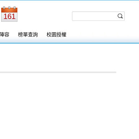
161
陣容
榜單查詢
校園授權