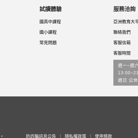
試讀體驗
服務洽詢
國高中課程
亞洲教育大
國小課程
聯絡我們
常見問題
客服信箱
客服時間
週一~週
13:00~2
週日 公休
利。
防詐騙訊息公告
｜
隱私權政策
｜
使用條款