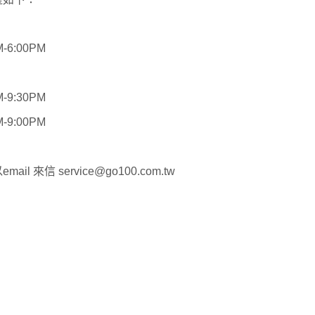
M-6:00PM
M-9:30PM
M-9:00PM
以
email
來信
service@go100.com.tw
，