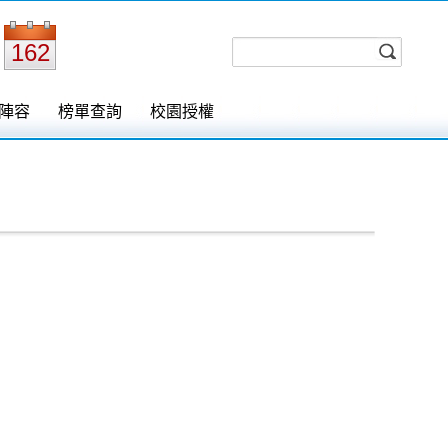
162
陣容
榜單查詢
校園授權