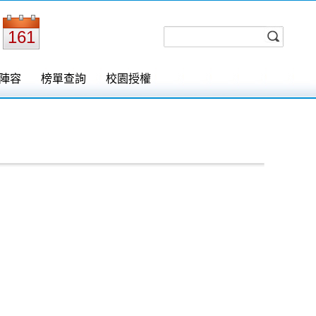
161
陣容
榜單查詢
校園授權