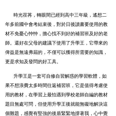
時光荏苒，轉眼間已經到高中三年級，遙想二
年多前國中會考結束後，對於日後讀書要使用的教
材不免憂心忡忡，擔心找不到好的補習班及好的老
師。還好在父母的建議下使用了升學王，它帶來的
俾益是無遠弗屆的，不僅可以獲得所需要的知識，
更是求知及發問的好工具。
升學王是一套可自修自習解惑的學習軟體，如
果不想浪費太多時間往返補習班，它是值得考慮使
用的教材，在學習上最怕遇到學校老師自編的教材
題目無處可問，但使用升學王後就能無礙地解決這
個難題，感覺有堅強的後盾緊緊地撐著我，心中覺