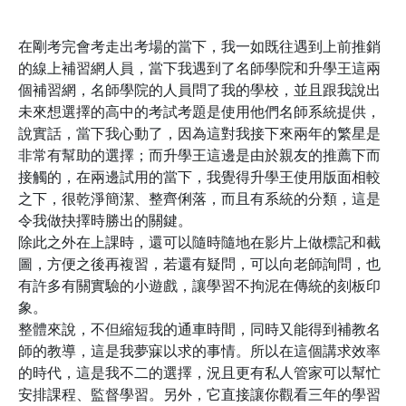
在剛考完會考走出考場的當下，我一如既往遇到上前推銷
的線上補習網人員，當下我遇到了名師學院和升學王這兩
個補習網，名師學院的人員問了我的學校，並且跟我說出
未來想選擇的高中的考試考題是使用他們名師系統提供，
說實話，當下我心動了，因為這對我接下來兩年的繁星是
非常有幫助的選擇；而升學王這邊是由於親友的推薦下而
接觸的，在兩邊試用的當下，我覺得升學王使用版面相較
之下，很乾淨簡潔、整齊俐落，而且有系統的分類，這是
令我做抉擇時勝出的關鍵。
除此之外在上課時，還可以隨時隨地在影片上做標記和截
圖，方便之後再複習，若還有疑問，可以向老師詢問，也
有許多有關實驗的小遊戲，讓學習不拘泥在傳統的刻板印
象。
整體來說，不但縮短我的通車時間，同時又能得到補教名
師的教導，這是我夢寐以求的事情。所以在這個講求效率
的時代，這是我不二的選擇，況且更有私人管家可以幫忙
安排課程、監督學習。另外，它直接讓你觀看三年的學習