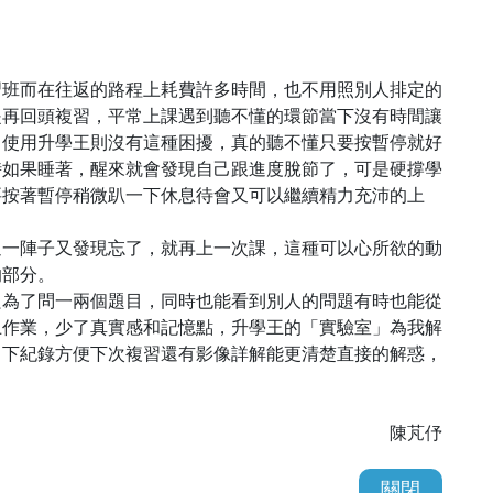
習班而在往返的路程上耗費許多時間，也不用照別人排定的
是再回頭複習，平常上課遇到聽不懂的環節當下沒有時間讓
，使用升學王則沒有這種困擾，真的聽不懂只要按暫停就好
時如果睡著，醒來就會發現自己跟進度脫節了，可是硬撐學
要按著暫停稍微趴一下休息待會又可以繼續精力充沛的上
過一陣子又發現忘了，就再上一次課，這種可以心所欲的動
的部分。
只為了問一兩個題目，同時也能看到別人的問題有時也能從
上作業，少了真實感和記憶點，升學王的「實驗室」為我解
留下紀錄方便下次複習還有影像詳解能更清楚直接的解惑，
陳芃伃
關閉