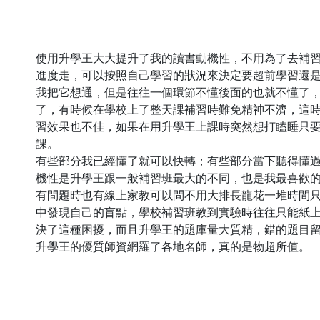
使用升學王大大提升了我的讀書動機性，不用為了去補
進度走，可以按照自己學習的狀況來決定要超前學習還
我把它想通，但是往往一個環節不懂後面的也就不懂了
了，有時候在學校上了整天課補習時難免精神不濟，這
習效果也不佳，如果在用升學王上課時突然想打瞌睡只
課。
有些部分我已經懂了就可以快轉；有些部分當下聽得懂
機性是升學王跟一般補習班最大的不同，也是我最喜歡
有問題時也有線上家教可以問不用大排長龍花一堆時間
中發現自己的盲點，學校補習班教到實驗時往往只能紙
決了這種困擾，而且升學王的題庫量大質精，錯的題目
升學王的優質師資網羅了各地名師，真的是物超所值。