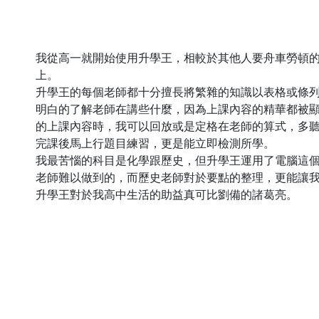
我從高一就開始使用升學王，相較於其他人要舟車勞頓
上。
升學王的每個老師都十分擅長將繁雜的知識以表格或條
明白的了解老師在講些什麼，因為上課內容的精華都被
的上課內容時，我可以回放或是定格在老師的算式，多
完課後馬上行題目練習，更是能立即檢測所學。
我最苦惱的科目是化學跟歷史，但升學王運用了電腦這
老師難以做到的，而歷史老師對於要點的整理，更能讓
升學王對於我高中生活的助益真可比劉備的諸葛亮。