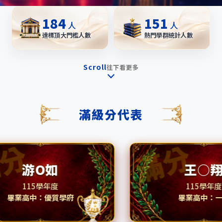
184
151
人
人
達標頂大門檻人數
熱門學群統計人數
Scroll
往下看更多
滿級分代表
游O如
王○翔
115學年度
115學年度
高中：優質學府
畢業高中：一中