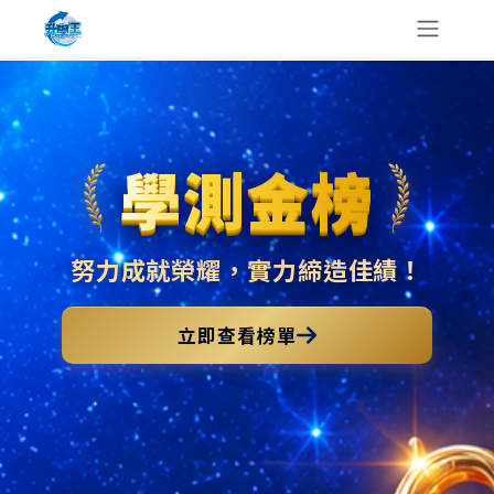
學測金榜
努力成就榮耀，實力締造佳績！
立即查看榜單
三貝德教育集團陪孩子一同在學習旅程中前進