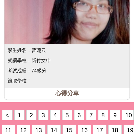
學生姓名：
曾琬云
就讀學校：
新竹女中
考試成績：
74級分
錄取學校：
心得分享
<
1
2
3
4
5
6
7
8
9
10
11
12
13
14
15
16
17
18
19