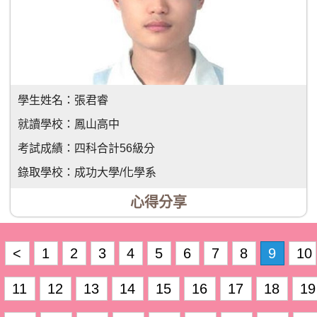
學生姓名：
張君睿
就讀學校：
鳳山高中
考試成績：
四科合計56級分
錄取學校：
成功大學/化學系
心得分享
<
1
2
3
4
5
6
7
8
9
10
11
12
13
14
15
16
17
18
19