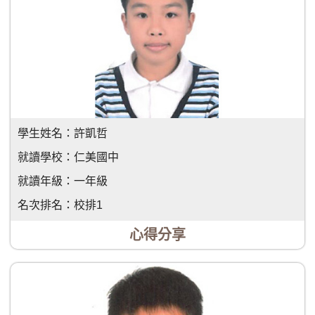
學生姓名：
許凱哲
就讀學校：
仁美國中
就讀年級：
一年級
名次排名：
校排1
心得分享