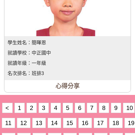
學生姓名：
簡暉恩
就讀學校：
中正國中
就讀年級：
一年級
名次排名：
班排3
心得分享
<
1
2
3
4
5
6
7
8
9
10
11
12
13
14
15
16
17
18
19