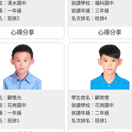
校：
清水國中
就讀學校：
福科國中
級：
一年級
就讀年級：
三年級
名：
班排2
名次排名：
校排4
心得分享
心得分享
名：
顧懷允
學生姓名：
顧崇懷
校：
花崗國中
就讀學校：
花崗國中
級：
一年級
就讀年級：
二年級
名：
班排1
名次排名：
班排1