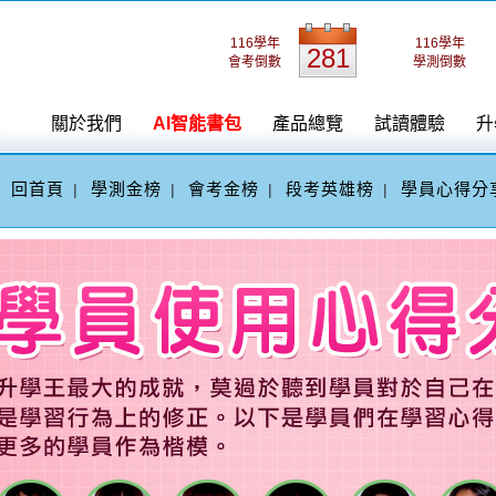
116學年
116學年
281
會考倒數
學測倒數
關於我們
AI智能書包
產品總覽
試讀體驗
升
回首頁
學測金榜
會考金榜
段考英雄榜
學員心得分
|
|
|
|