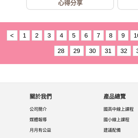
心得分享
<
1
2
3
4
5
6
7
8
9
1
28
29
30
31
32
關於我們
產品總覽
公司簡介
國高中線上課程
媒體報導
國小線上課程
月月有公益
建議配備