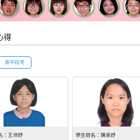
心得
高中段考
名：
王沛妤
學生姓名：
陳承妤