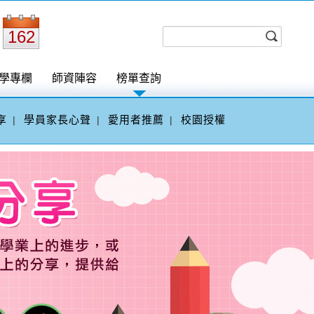
162
學專欄
師資陣容
榜單查詢
享
學員家長心聲
愛用者推薦
校園授權
|
|
|