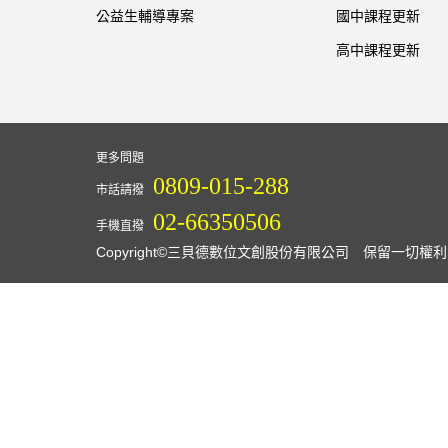
公益生輔導專案
國中課程更新
高中課程更新
更多問題
0809-015-288
市話請撥
02-66350506
手機直撥
Copyright©三貝德數位文創股份有限公司 保留一切權