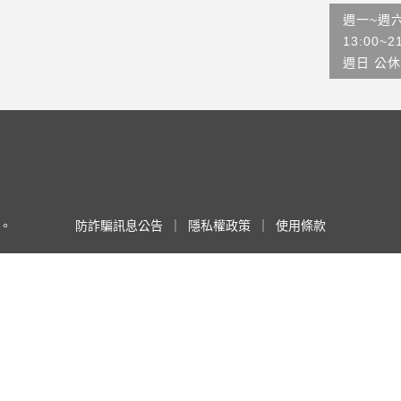
週一~週
13:00~2
週日 公休
利。
防詐騙訊息公告
｜
隱私權政策
｜
使用條款