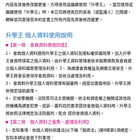
內容及其後修改變更後，方得使用或繼續使用「升學王」 。當您使用或
繼續使用「升學王」時，本公司將視為您的家長（或監護人）已閱讀、
瞭解並同意接受本約定書之所有內容及其後修改變更。
升學王 個人資料使用說明
■【第一條 會員資料使用同意】
1、 會員個人資料適用升學王之個人資料及隱私權保護政策。加入升學
王會員時填寫之個人資料，由升學王資料管理者依本服務條款為會員建
立個人資料檔案管理及利用。 2、 為維護會員權益及網路交易安全，升
學王將會妥善保存會員資料，並依法處理及利用。
3、 會員對升學王個人資料管理有疑義時，經提出書面申訴，升學王將
依規定協助處理。
4、 於檢警機關、法院等司法主管機關、依法有調查權之機關或其他政
府機構為調查犯罪、追訴、審判目的要求提供會員個人資料時，升學王
將依照法律規定及法院裁判，配合 提供會員個人資料。
■【第二條 個人資料之蒐集、處理及利用】
1、告知事項：依個人資料保護法(以下稱「個資法」)第8條第1項規定，
告知本網站會員下列事項：