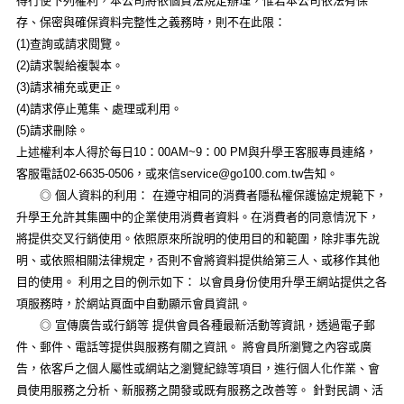
得行使下列權利，本公司將依個資法規定辦理，惟若本公司依法有保
存、保密與確保資料完整性之義務時，則不在此限：
(1)查詢或請求閱覽。
(2)請求製給複製本。
(3)請求補充或更正。
(4)請求停止蒐集、處理或利用。
(5)請求刪除。
上述權利本人得於每日10：00AM~9：00 PM與升學王客服專員連絡，
客服電話02-6635-0506，或來信
service@go100.com.tw
告知。
◎ 個人資料的利用： 在遵守相同的消費者隱私權保護協定規範下，
升學王允許其集團中的企業使用消費者資料。在消費者的同意情況下，
將提供交叉行銷使用。依照原來所說明的使用目的和範圍，除非事先說
明、或依照相關法律規定，否則不會將資料提供給第三人、或移作其他
目的使用。 利用之目的例示如下： 以會員身份使用升學王網站提供之各
項服務時，於網站頁面中自動顯示會員資訊。
◎ 宣傳廣告或行銷等 提供會員各種最新活動等資訊，透過電子郵
件、郵件、電話等提供與服務有關之資訊。 將會員所瀏覽之內容或廣
告，依客戶之個人屬性或網站之瀏覽紀錄等項目，進行個人化作業、會
員使用服務之分析、新服務之開發或既有服務之改善等。 針對民調、活