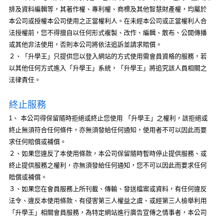
排及資料編輯等，其著作權、專利權、商標及其他智慧財產權，均屬於
本公司或授權本公司使用之正當權利人。在未經本公司或正當權利人合
法授權前，您不得擅自以任何形式複製、改作、編輯、散布、公開傳播
或其他非法使用，否則本公司將依法追訴並請求賠償。
２、「升學王」只提供您以登入網站的方式使用需會員資格的服務，若
以其他任何方式進入「升學王」系統，「升學王」將追究該人員相關之
法律責任。
終止服務
1、 本公司得保留隨時拒絕或終止您使用 「升學王」之權利，該拒絕或
終止無須符合任何條件，亦無須發給任何通知，使用者不可以因此而要
求任何賠償或補償。
２、如果您違反了本使用條款，本公司保留隨時暫時停止提供服務、或
終止提供服務之權利，亦無須發給任何通知，您不可以因此而要求任何
賠償或補償。
３、如果您在會員服務上所刊載、傳輸、發送檔案或資料，有任何違反
法令、違反本使用條款、有侵害第三人權益之虞、或經第三人檢舉利用
「升學王」相關會員服務，為特定網站進行廣告宣傳之情事者，本公司