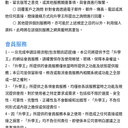
動、留言版等之意見，或其他服務關連事項，與會員進行聯繫。
◎ 回覆客戶之詢問 針對會員透過電子郵件、郵件、傳真、電話或其
他任何直接、間接連絡方式向升學王所提出之詢問進行回覆。
◎ 其他提供個別服務時，亦可能於上述規定之目的以外，利用個人
資料。此時將在該個別服務之網頁載明其要旨。
會員服務
1、一旦完成申請註冊流程(包含簡訊認證)後，本公司將提供予您「升學
王」的網站會員服務，請確實保存及使用帳號、密碼，保障本身權益。
2、「升學王」所提供的會員服務僅依當時所提供之功能及狀態提供服
務；本公司並保留新增、修改或取消會員服務內相關系統或功能之全部
或一部之權利。
3、「升學王」所提供之各項會員服務，均僅依各該服務當時之功能及現
況提供使用，對於使用者之特定要求或需求，包括但不限於速度、安全
性、可靠性、完整性、正確性及不會斷線和出錯等，「升學王」不負任
何形式或內容之擔保或保證責任。
4、因「升學王」所提供的會員服務本身之使用，所造成之任何直接或間
接之損害，「升學王」均不負任何責任，即使係本公司曾明白建議之注
意事項亦同。