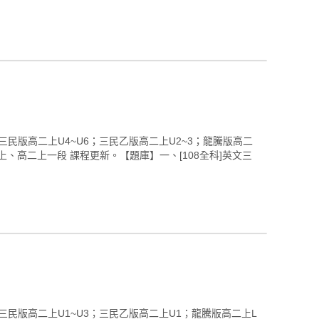
文三民版高二上U4~U6；三民乙版高二上U2~3；龍騰版高二
、高二上一段 課程更新。【題庫】一、[108全科]英文三
英文三民版高二上U1~U3；三民乙版高二上U1；龍騰版高二上L