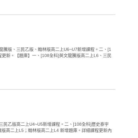
英文龍騰版、三民乙版、翰林版高二上U6~U7新增課程。二、[1
更新。【題庫】一、[108全科]英文龍騰版高二上L6、三民
三民乙版高二上U4~U5新增課程。二、[108全科]歷史泰宇
騰版高二上L5；翰林版高二上L4 新增題庫。詳細課程更新內