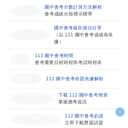
國中會考分數計算方法解析
calculate
會考成績分段標示標準
國中會考級距推估分享
low_priority
（以 111 國中會考成績為依據）
112 國中會考時間
today
會考重要日程時程與考試時程表
inventory
112 國中會考命題依據解析
下載 112 國中會考簡章
sticky_note_2
掌握應考資訊
112 國中會考必讀
keyboard_double_arrow_up
pending_actions
立即下載歷屆試題