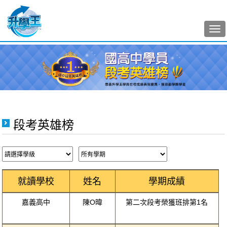
Tog
nav
段考英雄榜
就讀學校
姓名
學期成績
嘉義高中
陳O暐
第二次段考榮獲班排第1名