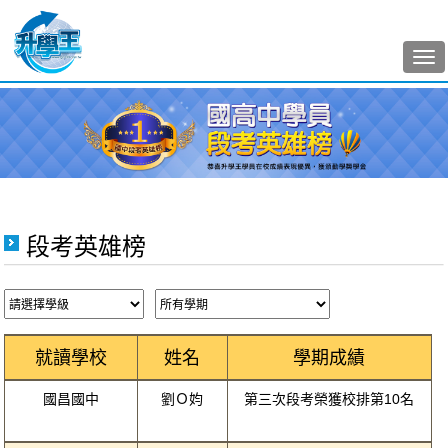
Tog
nav
段考英雄榜
就讀學校
姓名
學期成績
國昌國中
劉Ｏ㚬
第三次段考榮獲校排第10名