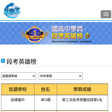
Tog
nav
段考英雄榜
就讀學校
姓名
學期成績
前峰國中
卓O蘋
第三次段考榮獲班排第1名