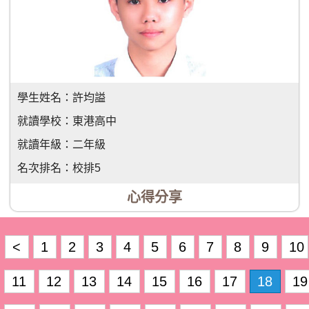
學生姓名：
許均謚
就讀學校：
東港高中
就讀年級：
二年級
名次排名：
校排5
心得分享
<
1
2
3
4
5
6
7
8
9
10
11
12
13
14
15
16
17
18
19