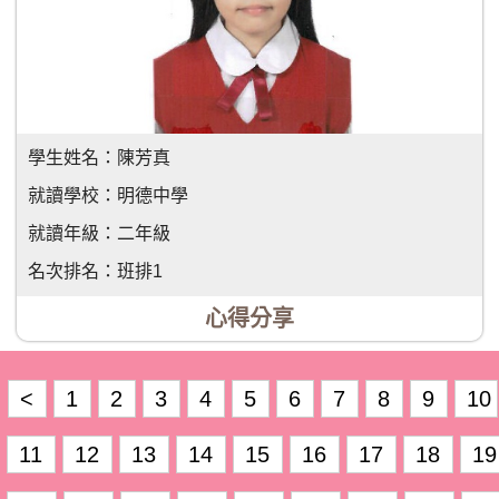
學生姓名：
陳芳真
就讀學校：
明德中學
就讀年級：
二年級
名次排名：
班排1
心得分享
<
1
2
3
4
5
6
7
8
9
10
11
12
13
14
15
16
17
18
19