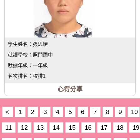
學生姓名：
張思婕
就讀學校：
照門國中
就讀年級：
一年級
名次排名：
校排1
心得分享
<
1
2
3
4
5
6
7
8
9
10
11
12
13
14
15
16
17
18
19