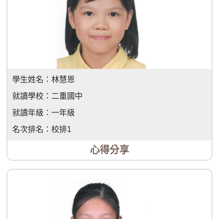
學生姓名：
林慧恩
就讀學校：
二重國中
就讀年級：
一年級
名次排名：
校排1
心得分享