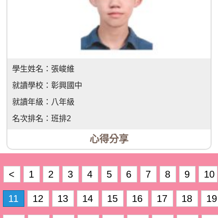
學生姓名：
張峻維
就讀學校：
彰興國中
就讀年級：
八年級
名次排名：
班排2
心得分享
<
1
2
3
4
5
6
7
8
9
10
11
12
13
14
15
16
17
18
19