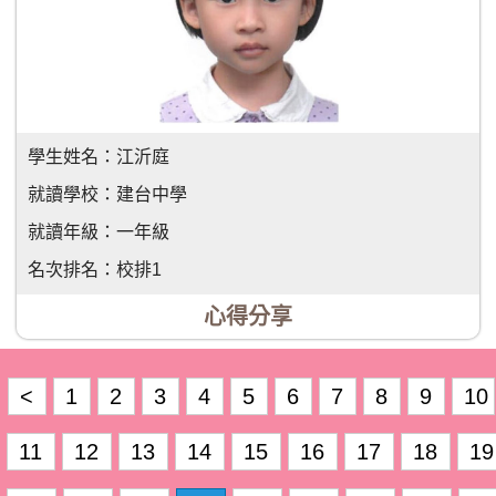
學生姓名：
江沂庭
就讀學校：
建台中學
就讀年級：
一年級
名次排名：
校排1
心得分享
<
1
2
3
4
5
6
7
8
9
10
11
12
13
14
15
16
17
18
19