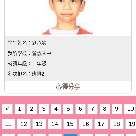
學生姓名：
劉承諺
就讀學校：
鶯歌國中
就讀年級：
二年級
名次排名：
班排2
心得分享
<
1
2
3
4
5
6
7
8
9
10
11
12
13
14
15
16
17
18
19