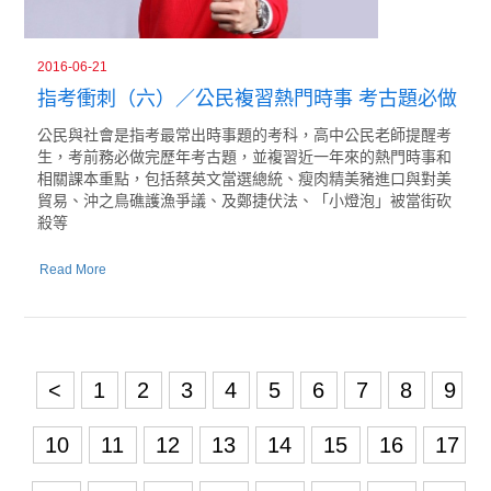
2016-06-21
指考衝刺（六）／公民複習熱門時事 考古題必做
公民與社會是指考最常出時事題的考科，高中公民老師提醒考
生，考前務必做完歷年考古題，並複習近一年來的熱門時事和
相關課本重點，包括蔡英文當選總統、瘦肉精美豬進口與對美
貿易、沖之鳥礁護漁爭議、及鄭捷伏法、「小燈泡」被當街砍
殺等
Read More
<
1
2
3
4
5
6
7
8
9
10
11
12
13
14
15
16
17