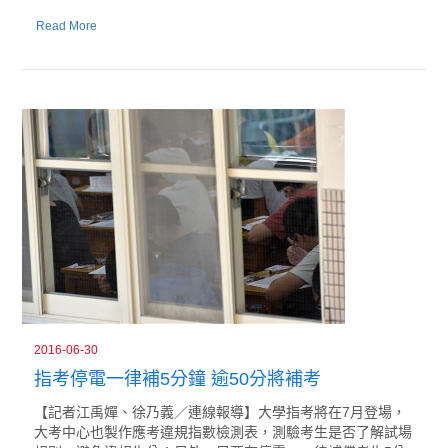
Read More
2016-06-30
指考停電一律補5分鐘 逾50分將補考
【記者江禹嬋、徐乃義／連線報導】大學指考將在7月登場，
大考中心也製作應考違規指數檢測表，測驗考生是否了解試場