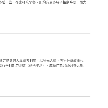
多睡一些、在家裡吃早餐，能夠有更多親子相處時間；而大
一試定終身的大專聯考制度，以多元入學、考招分離政策代
舉行學科能力測驗（簡稱學測），成績作為3至5月多元甄