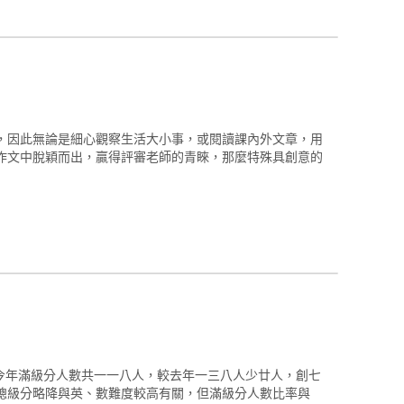
，因此無論是細心觀察生活大小事，或閱讀課內外文章，用
作文中脫穎而出，贏得評審老師的青睞，那麼特殊具創意的
今年滿級分人數共一一八人，較去年一三八人少廿人，創七
總級分略降與英、數難度較高有關，但滿級分人數比率與