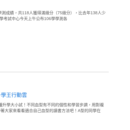
測成績，共118人獲得滿級分（75級分），比去年138人少
學考試中心今天上午公布106學學測各
升學王行動雲
種升學大小試！不同血型有不同的個性和學習步調，用對複
帶著大家來看看適合自己血型的讀書方法吧！A型的同學在