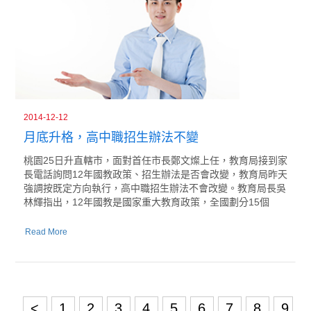
2014-12-12
月底升格，高中職招生辦法不變
桃園25日升直轄市，面對首任市長鄭文燦上任，教育局接到家
長電話詢問12年國教政策、招生辦法是否會改變，教育局昨天
強調按既定方向執行，高中職招生辦法不會改變。教育局長吳
林輝指出，12年國教是國家重大教育政策，全國劃分15個
Read More
<
1
2
3
4
5
6
7
8
9