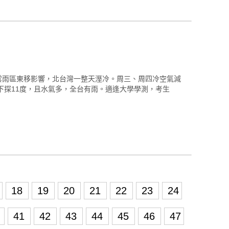
雲雨區東移影響，北台灣一整天溼冷。周三、周四冷空氣減
下探11度，且水氣多，全台有雨。適逢大學學測，考生
18
19
20
21
22
23
24
0
41
42
43
44
45
46
47