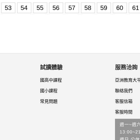
53
54
55
56
57
58
59
60
6
試讀體驗
服務洽詢
國高中課程
亞洲教育大
國小課程
聯絡我們
常見問題
客服信箱
客服時間
週一~週
13:00~2
週日 公休