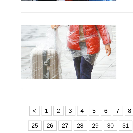
<
1
2
3
4
5
6
7
8
25
26
27
28
29
30
31